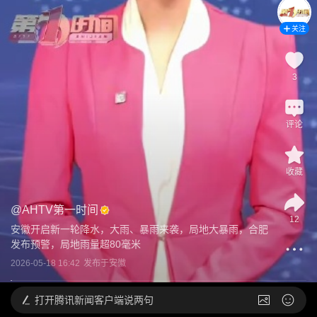
关注
3
评论
收藏
@
AHTV第一时间
12
安徽开启新一轮降水，大雨、暴雨来袭，局地大暴雨，合肥
发布预警，局地雨量超80毫米
2026-05-18 16:42
发布于
安徽
打开
腾讯新闻客户端说两句