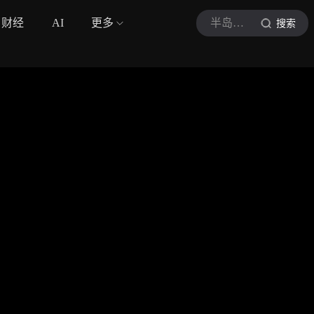
财经
AI
更多
半岛晨报
搜索