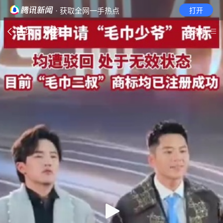
· 获取全网一手热点
打开
首页
视频
无障碍