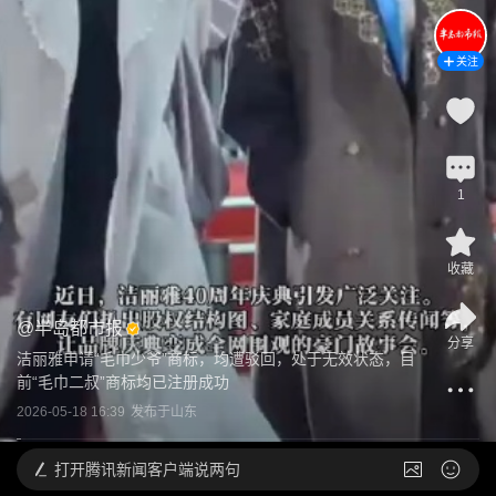
关注
1
收藏
@
半岛都市报
分享
洁丽雅申请“毛巾少爷”商标，均遭驳回，处于无效状态，目
前“毛巾二叔”商标均已注册成功
2026-05-18 16:39
发布于
山东
打开
腾讯新闻客户端说两句