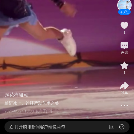
关注
1
评论
1
分享
@
花样舞动
翩跹冰上，诠释运动艺术之美
2026-05-24 18:00
发布于
广东
打开
腾讯新闻客户端说两句