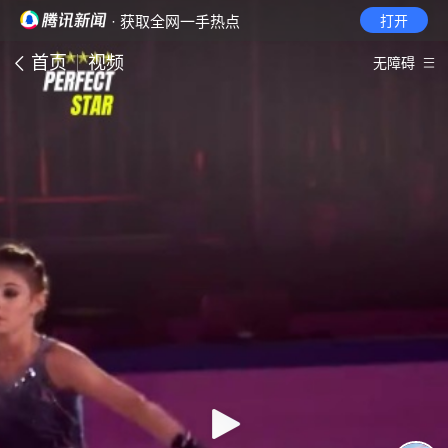
· 获取全网一手热点
打开
首页
视频
无障碍