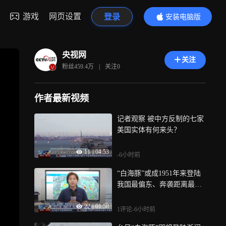
游戏
网页设置
登录
安装电脑版
内容更精彩
央视网
关注
粉丝
459.4万
|
关注
0
作者最新视频
记者观察 被中方反制的七家
美国实体有何来头？
11
|
04:53
-6小时前
“白海豚”或成1951年来登陆
我国最偏东、奔袭距离最远
台风
22
|
01:58
1评论
-6小时前