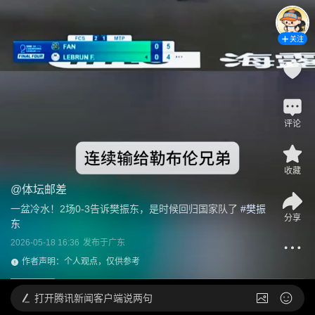
关注
评论
收藏
@
体坛邮差
一盆冷水！2场0-3告诉樊振东，是时候回归国家队了
 #
樊振
分享
东
2026-05-18 16:36
发布于
广东
作者声明：个人观点，仅供参考
打开
腾讯新闻客户端说两句