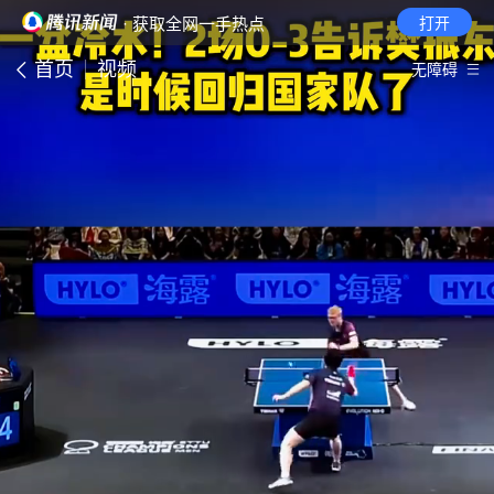
· 获取全网一手热点
打开
首页
视频
无障碍