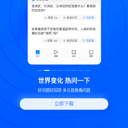
致
世界变化 热问一下
好问题好回答 多元视角看问题
立即下载