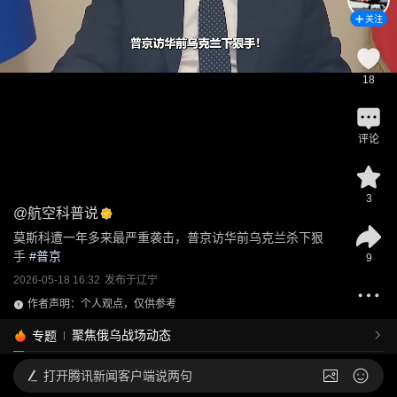
关注
18
评论
3
@
航空科普说
莫斯科遭一年多来最严重袭击，普京访华前乌克兰杀下狠
手
 #
普京
9
2026-05-18 16:32
发布于
辽宁
作者声明：个人观点，仅供参考
聚焦俄乌战场动态
专题
打开
腾讯新闻客户端说两句