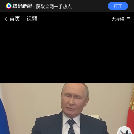
· 获取全网一手热点
打开
首页
视频
无障碍