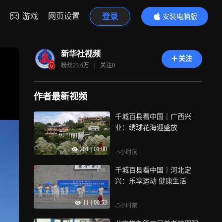
游戏
网页设置
登录
安装电脑版
内容更精彩
新华社视频
关注
粉丝
23.6万
|
关注
0
作者最新视频
千城百县看中国｜广西兴
业：绣球花海迎盛放
201
|
01:00
-5小时前
千城百县看中国｜河北定
兴：乐享运动 健康生活
11
|
00:53
-5小时前