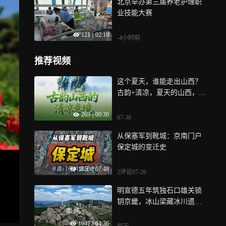
北京举办第三届养老护理职
业技能大赛
121
|
02:18
-4小时前
推荐视频
这个夏天，谁能走出山西？
古韵+清凉，夏天的山西，怎
一个“舒服”了得？来了就不
203
|
00:30
想走，走了就开始想念，山
07-30
西，你不愧是“避暑胜地”！
从保塞军到靴城：京南门户
保定城的变迁史
1850
|
07:48
2评论
07-26
明宣德五年筑独石口雄关锁
钥京畿，冰山梁藏冰川遗
迹，四十里长嵯展丹霞雄
1647
|
04:36
姿，云州平湖润泽燕山南北