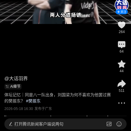
关注
264
64
44
@
大话羽界
AI章节
511
体坛记忆｜同是八一队出身，刘国梁为何不喜欢为他罢过赛
的樊振东？
 #
樊振东
2026-05-18 16:30
发布于
广东
打开
腾讯新闻客户端说两句