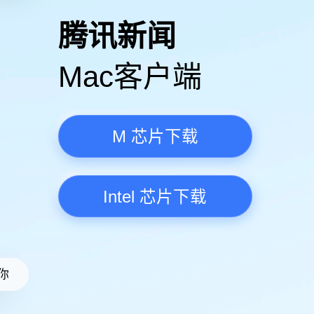
高清视频·更流畅
腾讯新
Mac客
M 芯
Intel