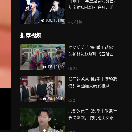
时隔十一年重返竞演舞台，
胡彦斌稳扎稳打夺冠，乐迷
直呼圆梦时刻
1002
|
01:01
-3小时前
推荐视频
哈哈哈哈哈 第6季丨花絮：
为护林员送咖啡的五哈团
135
|
01:10
06-26
我们的爸爸 第2季丨满脸遗
憾！阿油痛失泰式按摩
838
|
00:46
05-24
心动的信号 第9季丨酷飒学
长冷幽默，说明艳美女跟沙
溢一个姓
573
|
00:18