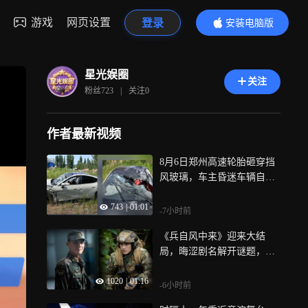
游戏
网页设置
登录
安装电脑版
内容更精彩
星光娱圈
关注
粉丝
723
|
关注
0
作者最新视频
8月6日郑州高速轮胎砸穿挡
风玻璃，车主昏迷车辆自动
靠边断电报警，半小时120赶
743
|
01:01
到救回一命
-7小时前
《兵自风中来》迎来大结
局，晦涩剧名解开谜题，观
众终于读懂内核深意
1020
|
01:16
-6小时前