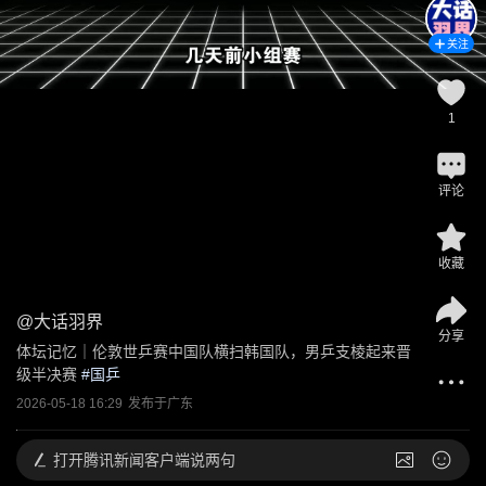
关注
1
评论
收藏
@
大话羽界
分享
体坛记忆｜伦敦世乒赛中国队横扫韩国队，男乒支棱起来晋
级半决赛
 #
国乒
2026-05-18 16:29
发布于
广东
打开
腾讯新闻客户端说两句