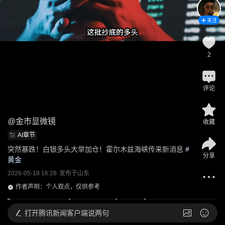
关注
2
评论
@
金市显微镜
收藏
AI章节
突然暴跌！白银多头大举加仓！霍尔木兹海峡传来新消息
 #
分享
黄金
2026-05-18 16:28
发布于
山东
作者声明：个人观点，仅供参考
打开
腾讯新闻客户端说两句