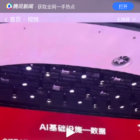
· 获取全网一手热点
打开
首页
视频
无障碍