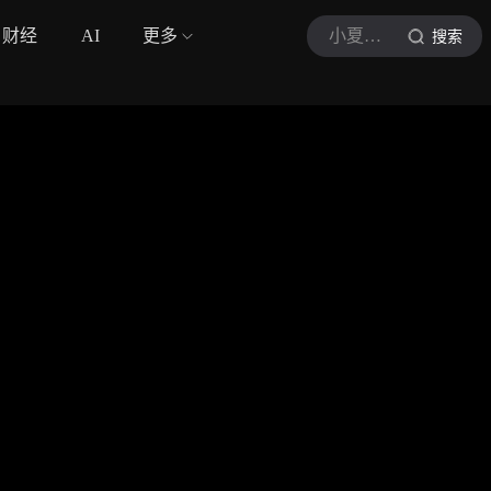
财经
AI
更多
小夏娱乐圈唠叨
搜索