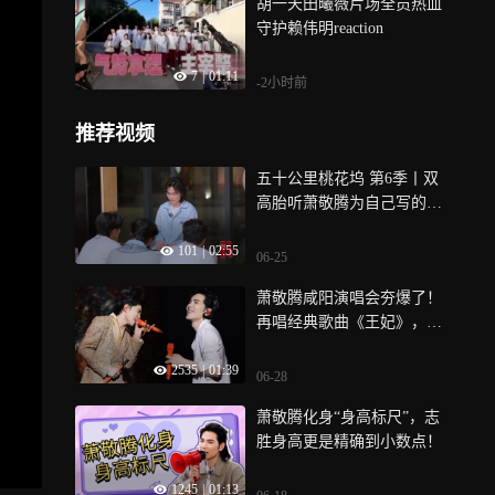
胡一天田曦薇片场全员热血
守护赖伟明reaction
7
|
01:11
-2小时前
推荐视频
五十公里桃花坞 第6季丨双
高胎听萧敬腾为自己写的歌
哭了
101
|
02:55
06-25
萧敬腾咸阳演唱会夯爆了！
再唱经典歌曲《王妃》，掀
起青春回忆杀
2535
|
01:39
06-28
萧敬腾化身“身高标尺”，志
胜身高更是精确到小数点！
1245
|
01:13