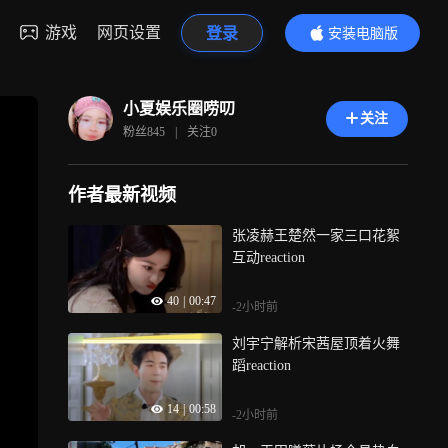
游戏
网页设置
登录
安装电脑版
内容更精彩
小夏娱乐圈唠叨
关注
粉丝
845
|
关注
0
作者最新视频
张凌赫王楚然一家三口花絮
互动reaction
40
|
00:47
-2小时前
刘宇宁解析宋茜屋顶着火舞
蹈reaction
14
|
00:58
-2小时前