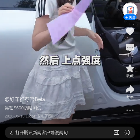
关注
评论
收藏
分享
@
好车推荐官Beta
昊铂S600防晒测试
2026-05-18 16:24
发布于
四川
打开
腾讯新闻客户端说两句