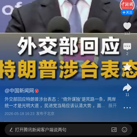
关注
112
2
16
@
中国新闻网
11
外交部回应特朗普涉台表态 ：“倚外谋独”是死路一条，两岸
统一才是光明大道 ，民进党当局应该认清大势 ，面...
展开
2026-05-18 16:23
发布于
北京
打开
腾讯新闻客户端说两句