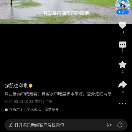
关注
11
1
2
@
凯德印象
5
陕西暴雨中的婚宴：宾客水中吃席称水来财，意外走红网络
2026-05-18 16:22
发布于
广东
作者声明：个人观点，仅供参考
打开
腾讯新闻客户端说两句