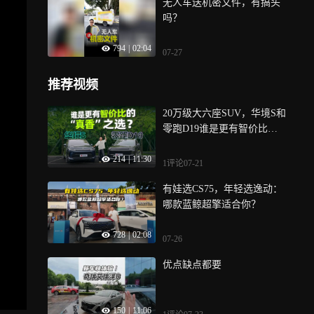
无人车送机密文件，有搞头
吗？
794
|
02:04
07-27
推荐视频
20万级大六座SUV，华境S和
零跑D19谁是更有智价比的
“真香”之选？
214
|
11:30
1评论
07-21
有娃选CS75，年轻选逸动：
哪款蓝鲸超擎适合你？
728
|
02:08
07-26
优点缺点都要
150
|
11:06