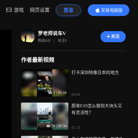
游戏
网页设置
登录
安装电脑版
内容更精彩
罗老师说车V
关注
粉丝
641
|
关注
0
作者最新视频
打卡深圳特像日本的地方
2
|
01:44
08-04
蔚来ES9怎么做到大块头又
有灵活性？
39
|
01:34
07-28