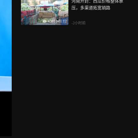
河南开封：西瓜价格整体承
压，多渠道拓宽销路
4591
|
01:12
-2小时前