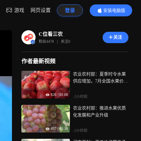
游戏
网页设置
登录
安装电脑版
内容更精彩
C位看三农
关注
粉丝
4478
|
关注
0
作者最新视频
农业农村部：夏季时令水果
供应增加，7月全国水果价格
下降
826
|
01:00
-2小时前
农业农村部：推进水果优质
化发展和产业升级
457
|
01:30
-2小时前