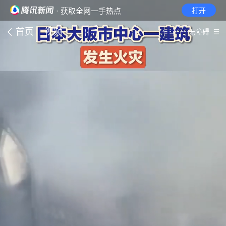
· 获取全网一手热点
打开
首页
视频
无障碍