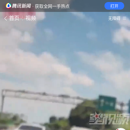
· 获取全网一手热点
打开
首页
视频
无障碍