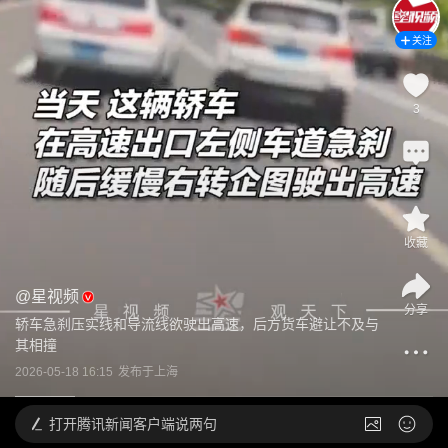
关注
3
3
收藏
@
星视频
分享
轿车急刹压实线和导流线欲驶出高速，后方货车避让不及与
其相撞
2026-05-18 16:15
发布于
上海
打开
腾讯新闻客户端说两句