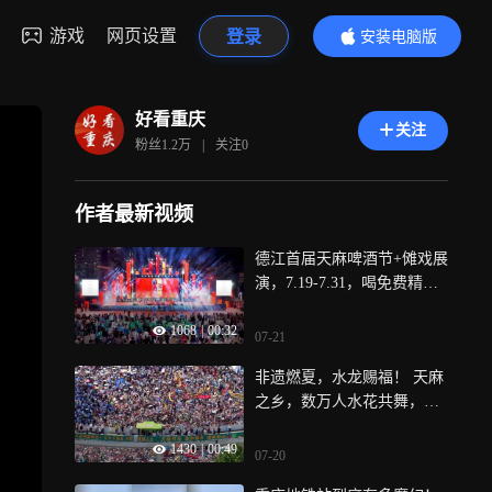
游戏
网页设置
登录
安装电脑版
内容更精彩
好看重庆
关注
粉丝
1.2万
|
关注
0
作者最新视频
德江首届天麻啤酒节+傩戏展
演，7.19-7.31，喝免费精
酿，看千年非遗，夏日狂欢1
1068
|
00:32
3天！
07-21
非遗燃夏，水龙赐福！ 天麻
之乡，数万人水花共舞，贵
州夏天最野的打开方式！
1430
|
00:49
07-20