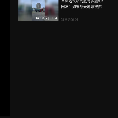
重庆地铁站到底有多魔幻！
网友：如果哪天地球被挖
穿，那一定是重庆人干的
1.8万
|
01:04
31评论
06-26