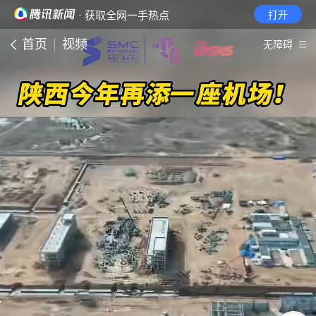
· 获取全网一手热点
打开
首页
视频
无障碍