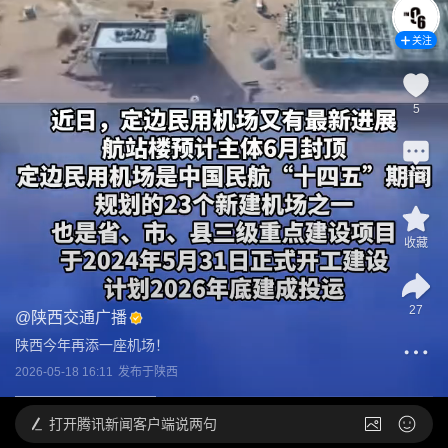
关注
5
评论
收藏
27
@
陕西交通广播
陕西今年再添一座机场！
2026-05-18 16:11
发布于
陕西
打开
腾讯新闻客户端说两句