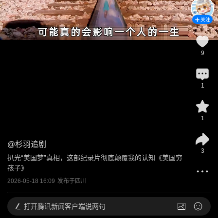
关注
9
1
1
@
杉羽追剧
3
扒光“美国梦”真相，这部纪录片彻底颠覆我的认知《美国穷
孩子》
2026-05-18 16:09
发布于
四川
打开
腾讯新闻客户端说两句