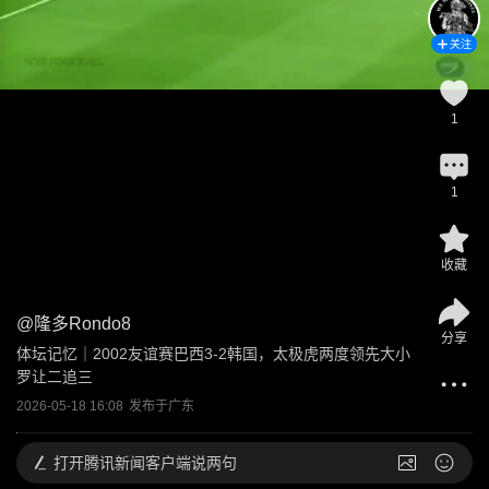
关注
1
1
收藏
@
隆多Rondo8
分享
体坛记忆｜2002友谊赛巴西3-2韩国，太极虎两度领先大小
罗让二追三
2026-05-18 16:08
发布于
广东
打开
腾讯新闻客户端说两句