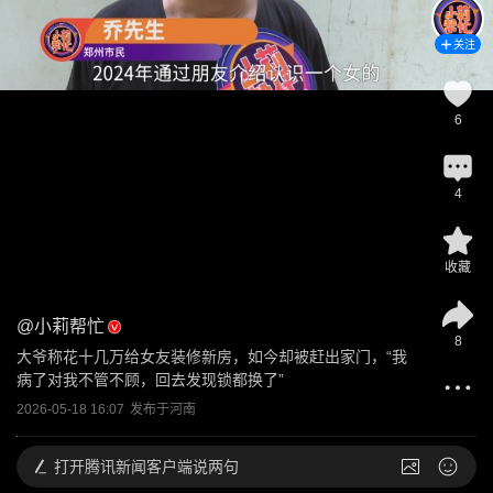
关注
6
4
收藏
@
小莉帮忙
8
大爷称花十几万给女友装修新房，如今却被赶出家门，“我
病了对我不管不顾，回去发现锁都换了”
2026-05-18 16:07
发布于
河南
打开
腾讯新闻客户端说两句