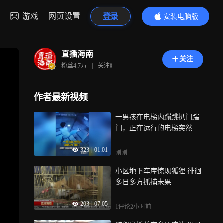
游戏
网页设置
登录
安装电脑版
内容更精彩
直播海南
关注
粉丝
4.7万
|
关注
0
作者最新视频
一男孩在电梯内蹦跳扒门踹
门，正在运行的电梯突然停
止工作，万幸没有造成人员
323
|
01:01
受伤
刚刚
小区地下车库惊现狐狸 徘徊
多日多方抓捕未果
203
|
07:05
1评论
2小时前