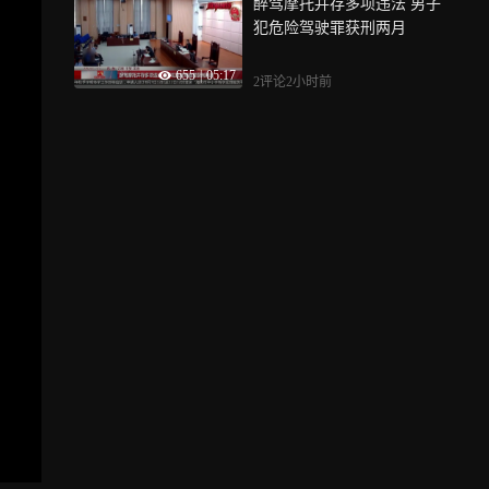
醉驾摩托并存多项违法 男子
犯危险驾驶罪获刑两月
655
|
05:17
2评论
2小时前