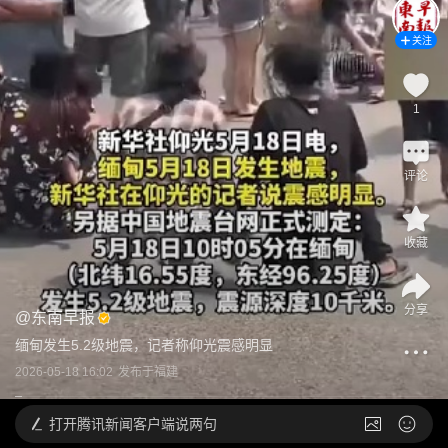
关注
1
评论
收藏
分享
@
东南早报
缅甸发生5.2级地震，记者称仰光震感明显
2026-05-18 16:02
发布于
福建
打开
腾讯新闻客户端说两句