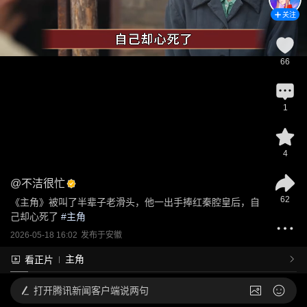
关注
66
1
4
@
不洁很忙
62
《主角》被叫了半辈子老滑头，他一出手捧红秦腔皇后，自
己却心死了
 #
主角
2026-05-18 16:02
发布于
安徽
主角
看正片
打开
腾讯新闻客户端说两句