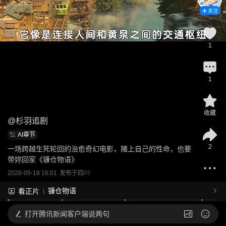
关注
1
1
收藏
@
杉羽追剧
AI章节
2
一场跨越生死轮回的治愈奇幻电影，赌上自己的性命，也要
带妳回家《镰仓物语》
2026-05-18 16:01
发布于
四川
镰仓物语
看正片
打开
腾讯新闻客户端说两句