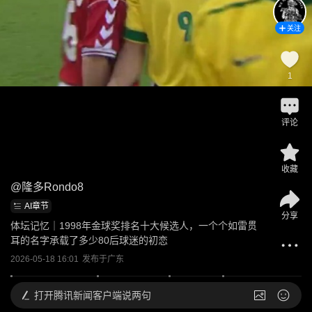
关注
1
评论
收藏
@
隆多Rondo8
AI章节
分享
体坛记忆｜1998年金球奖排名十大候选人，一个个如雷贯
耳的名字承载了多少80后球迷的初恋
2026-05-18 16:01
发布于
广东
打开
腾讯新闻客户端说两句