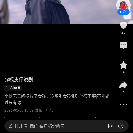
关注
23
1
4
@
呱皮仔说剧
AI章节
5
小伙无意间拯救了女孩，没想到女孩倒贴他都不要|不能错
过只有你
2026-05-18 15:59
发布于
广东
打开
腾讯新闻客户端说两句