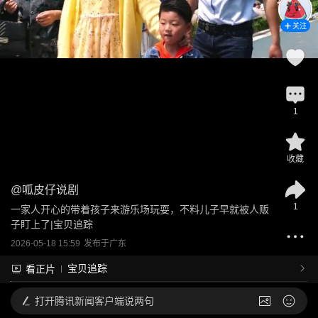
关注
1
收藏
@
呱皮仔说剧
1
一家人开心的带着孩子来游乐场玩耍，不料儿子早就被人贩
子盯上了|宝贝追踪
2026-05-18 15:59
发布于
广东
宝贝追踪
看正片
打开
腾讯新闻客户端说两句