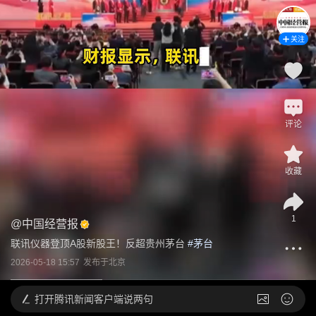
关注
评论
收藏
1
@
中国经营报
联讯仪器登顶A股新股王！反超贵州茅台
 #
茅台
2026-05-18 15:57
发布于
北京
打开
腾讯新闻客户端说两句