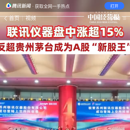
· 获取全网一手热点
打开
首页
视频
无障碍