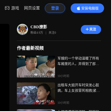
游戏
网页设置
登录
安装电脑版
内容更精彩
CBD撩影
关注
粉丝
4.9万
|
关注
0
作者最新视频
军嫂的一个举动温暖了所有
车厢里的人，并得到了部队
最高礼仪|麦香
1156
|
02:06
10小时前
出租车大姐开车时突发心脏
病，车上女孩冒死相救|紧急
救援
648
|
02:43
10小时前