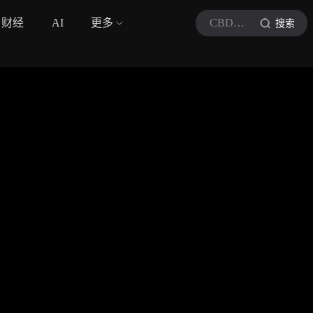
财经
AI
更多
CBD撩影
搜索