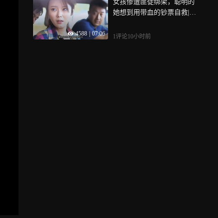
女孩惨遭匪徒绑架，聪明的
她想到用带血的钞票自救|紧
急追捕
4588
|
07:06
1评论
10小时前