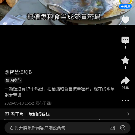
关注
2
1
1
@
智慧追剧B
AI章节
分享
一顿饭浪费17个鸡蛋，把糟蹋粮食当流量密码，现在的明星
别太荒谬
2026-05-18 15:52
发布于
四川
我们的客栈
看正片
打开
腾讯新闻客户端说两句