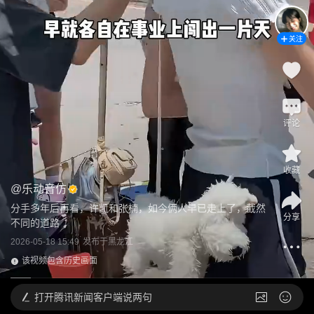
关注
评论
收藏
@
乐动音仿
分手多年后再看，许凯和张楠，如今俩人早已走上了，截然
分享
不同的道路
2026-05-18 15:49
发布于
黑龙江
该视频包含历史画面
打开
腾讯新闻客户端说两句