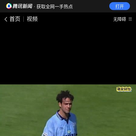
· 获取全网一手热点
打开
首页
视频
无障碍