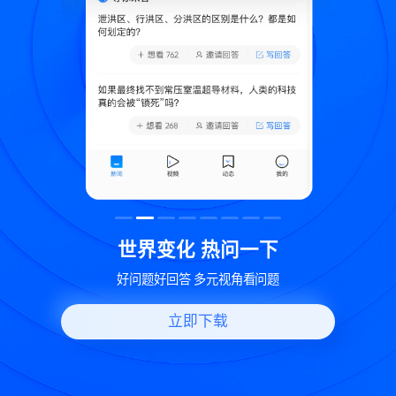
致
世界变化 热问一下
好问题好回答 多元视角看问题
立即下载