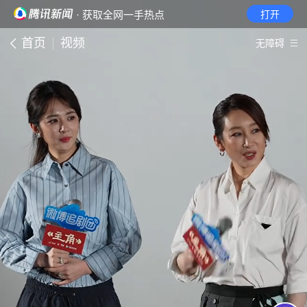
· 获取全网一手热点
打开
首页
视频
无障碍