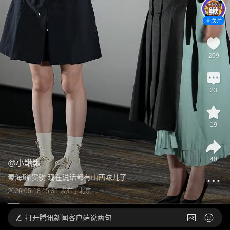
关注
209
23
19
40
@
小鳅鳅
秦海璐 窦骁 现在说话都有山西味儿了
2026-05-18 15:35
发布于
北京
打开
腾讯新闻客户端说两句