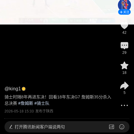
关注
42
29
18
@
king1
5
骑士时隔8年再进东决！回看18年东决G7 詹姆斯35分杀入
总决赛
 #
詹姆斯
 #
骑士队
2026-05-18 15:33
发布于
陕西
打开
腾讯新闻客户端说两句