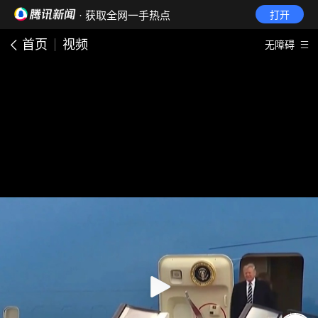
· 获取全网一手热点
打开
首页
视频
无障碍