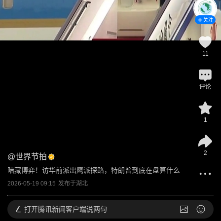
关注
11
评论
1
2
@
世界节拍
暗藏博弈！访华前派出鹰派探路，特朗普到底在盘算什么
2026-05-19 09:15
发布于
湖北
打开
腾讯新闻客户端说两句