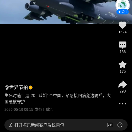
关注
1624
186
175
@
世界节拍
290
生死时速！运‑20 飞越半个中国，紧急接回病危边防兵，大
国硬核守护
2026-05-19 09:15
发布于
湖北
打开
腾讯新闻客户端说两句