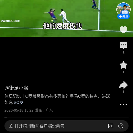
关注
1
1
@
街足小鑫
1
体坛记忆｜C罗最强形态有多恐怖？皇马C罗的特点、进球
如麻
 #
C罗
2026-05-18 15:22
发布于
广东
打开
腾讯新闻客户端说两句