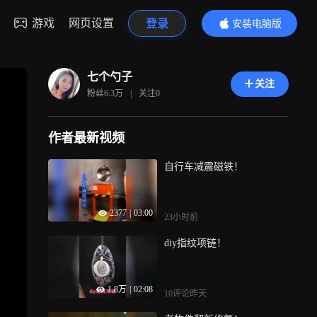
游戏
网页设置
登录
安装电脑版
内容更精彩
七个勺子
关注
粉丝
6.3万
|
关注
0
作者最新视频
自行车减震磁铁！
2377
|
03:00
23小时前
diy指纹项链！
1.8万
|
02:08
10评论
昨天