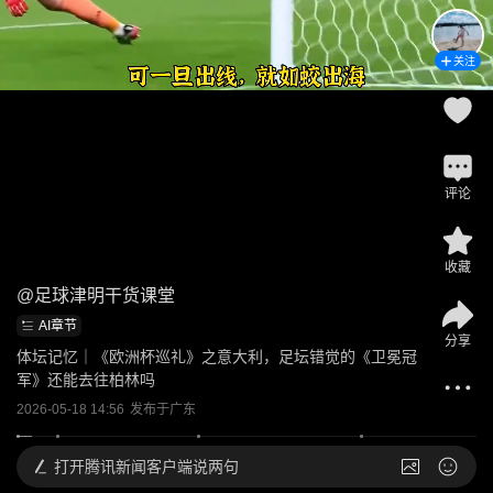
关注
评论
收藏
@
足球津明干货课堂
AI章节
分享
体坛记忆｜《欧洲杯巡礼》之意大利，足坛错觉的《卫冕冠
军》还能去往柏林吗
2026-05-18 14:56
发布于
广东
打开
腾讯新闻客户端说两句