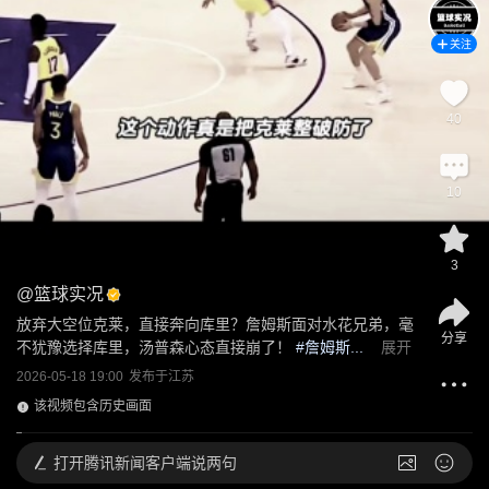
关注
40
10
3
@
篮球实况
放弃大空位克莱，直接奔向库里？詹姆斯面对水花兄弟，毫
分享
不犹豫选择库里，汤普森心态直接崩了！
 #詹姆斯...
展开
2026-05-18 19:00
发布于
江苏
该视频包含历史画面
打开
腾讯新闻客户端说两句