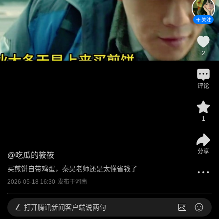
关注
2
评论
1
分享
@
吃瓜的筱筱
买煎饼自带鸡蛋，秦昊老师还是太懂省钱了
2026-05-18 16:30
发布于
河南
打开
腾讯新闻客户端说两句